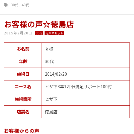
30代
,
40代
お客様の声☆徳島店
2015年2月20日
30代
足全体セット
お名前
ｋ様
年齢
30代
施術日
2014/02/20
コース名
ヒザ下3年12回+満足サポート100付
施術箇所
ヒザ下
店舗名
徳島店
お客様からの声