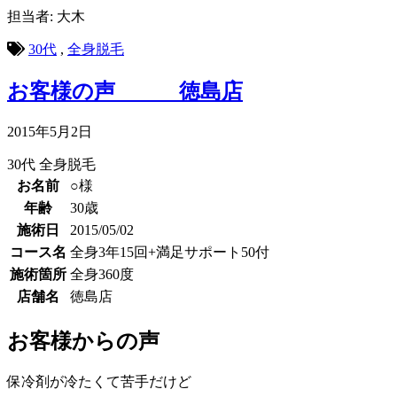
担当者: 大木
30代
,
全身脱毛
お客様の声 徳島店
2015年5月2日
30代
全身脱毛
お名前
○様
年齢
30歳
施術日
2015/05/02
コース名
全身3年15回+満足サポート50付
施術箇所
全身360度
店舗名
徳島店
お客様からの声
保冷剤が冷たくて苦手だけど