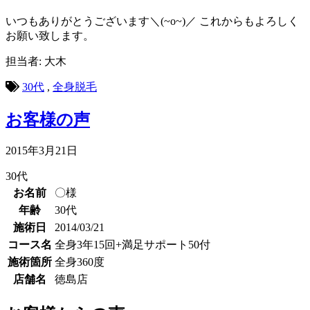
いつもありがとうございます＼(~o~)／ これからもよろしく
お願い致します。
担当者: 大木
30代
,
全身脱毛
お客様の声
2015年3月21日
30代
お名前
〇様
年齢
30代
施術日
2014/03/21
コース名
全身3年15回+満足サポート50付
施術箇所
全身360度
店舗名
徳島店