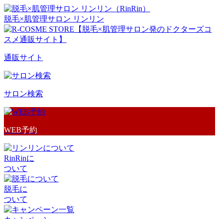
脱毛×肌管理サロン リンリン
通販サイト
サロン検索
WEB予約
RinRinに
ついて
脱毛に
ついて