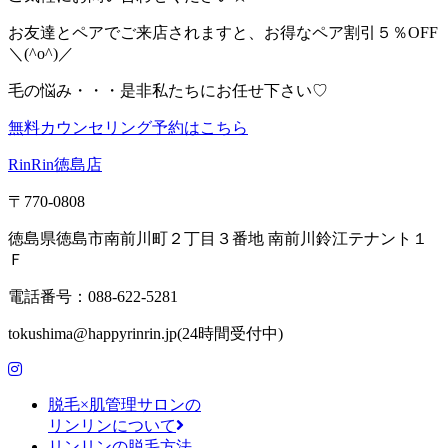
お友達とペアでご来店されますと、お得なペア割引５％OFF
＼(^o^)／
毛の悩み・・・是非私たちにお任せ下さい♡
無料カウンセリング予約はこちら
RinRin徳島店
〒770-0808
徳島県徳島市南前川町２丁目３番地 南前川鈴江テナント１
Ｆ
電話番号：088-622-5281
tokushima@happyrinrin.jp(24時間受付中)
脱毛×肌管理サロンの
リンリンについて
リンリンの脱毛方法