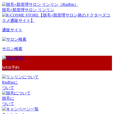
脱毛×肌管理サロン リンリン
通販サイト
サロン検索
WEB予約
RinRinに
ついて
脱毛に
ついて