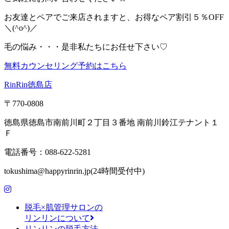
お友達とペアでご来店されますと、お得なペア割引５％OFF
＼(^o^)／
毛の悩み・・・是非私たちにお任せ下さい♡
無料カウンセリング予約はこちら
RinRin徳島店
〒770-0808
徳島県徳島市南前川町２丁目３番地 南前川鈴江テナント１
Ｆ
電話番号：088-622-5281
tokushima@happyrinrin.jp(24時間受付中)
脱毛×肌管理サロンの
リンリンについて
リンリンの脱毛方法