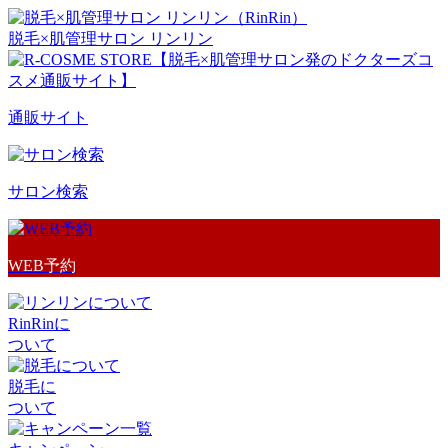
脱毛×肌管理サロン リンリン
通販サイト
サロン検索
WEB予約
RinRinに
ついて
脱毛に
ついて