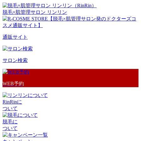
脱毛×肌管理サロン リンリン
通販サイト
サロン検索
WEB予約
RinRinに
ついて
脱毛に
ついて