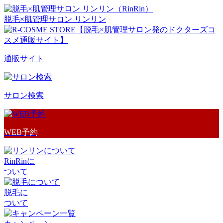
脱毛×肌管理サロン リンリン
通販サイト
サロン検索
WEB予約
RinRinに
ついて
脱毛に
ついて