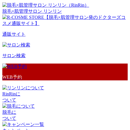
脱毛×肌管理サロン リンリン
通販サイト
サロン検索
WEB予約
RinRinに
ついて
脱毛に
ついて