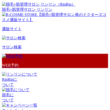
脱毛×肌管理サロン リンリン
通販サイト
サロン検索
WEB予約
RinRinに
ついて
脱毛に
ついて