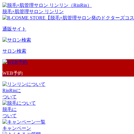
脱毛×肌管理サロン リンリン
通販サイト
サロン検索
WEB予約
RinRinに
ついて
脱毛に
ついて
キャンペーン