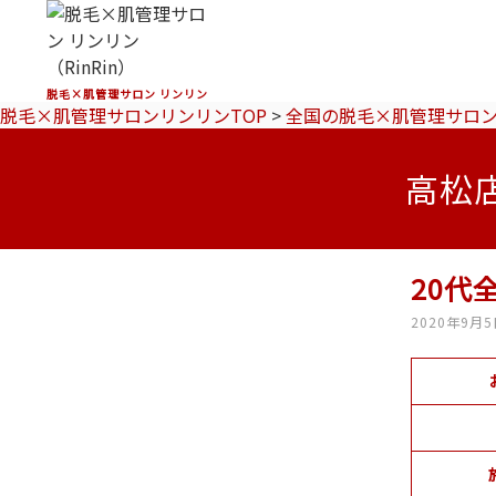
脱毛×肌管理サロン リンリン
脱毛×肌管理サロンリンリンTOP
>
全国の脱毛×肌管理サロ
高松
20代全
2020年9月