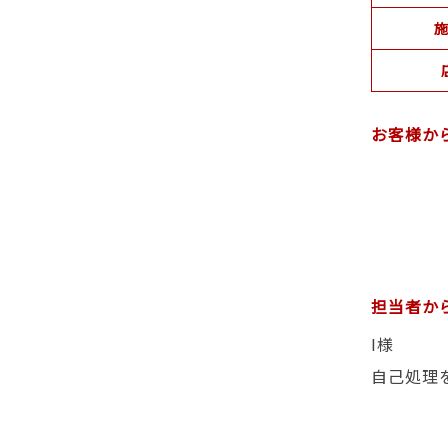
施
お客様か
担当者か
I様
自己処理