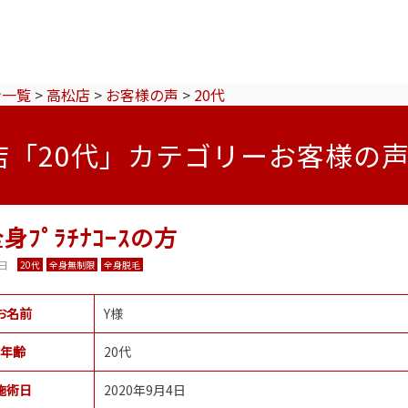
ン一覧
>
高松店
>
お客様の声
>
20代
店「20代」カテゴリーお客様の声
身ﾌﾟﾗﾁﾅｺｰｽの方
5日
20代
全身無制限
全身脱毛
お名前
Y様
年齢
20代
施術日
2020年9月4日