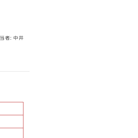
当者: 中井