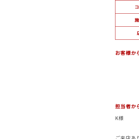
コ
施
お客様か
担当者か
K様
ご来店あ