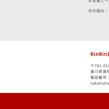
お友達とペ
毛の悩み・
RinRi
〒761-01
香川県高
電話番号：0
takamat