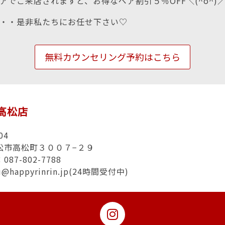
アでご来店されますと、お得なペア割引５％OFF＼(^o^)
・・是非私たちにお任せ下さい♡
無料カウンセリング予約はこちら
n高松店
04
松市高松町３００７−２９
87-802-7788
u@happyrinrin.jp(24時間受付中)