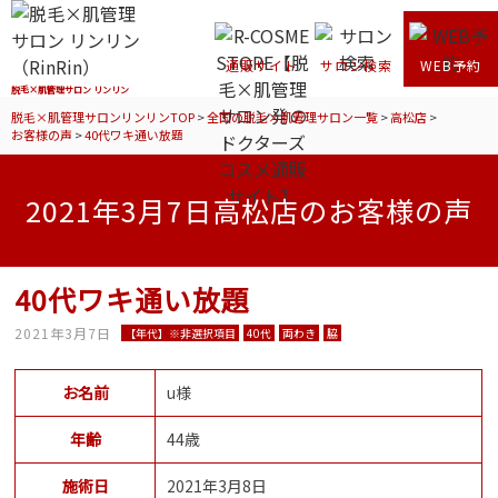
通販サイト
サロン検索
WEB予約
脱毛×肌管理サロン リンリン
脱毛×肌管理サロンリンリンTOP
>
全国の脱毛×肌管理サロン一覧
>
高松店
>
お客様の声
>
40代ワキ通い放題
2021年3月7日高松店のお客様の声
40代ワキ通い放題
2021年3月7日
【年代】※非選択項目
40代
両わき
脇
お名前
u様
年齢
44歳
施術日
2021年3月8日