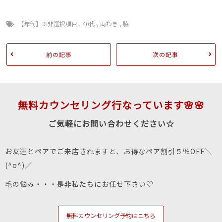
【年代】※非選択項目
,
40代
,
両わき
,
脇
前の記事
次の記事
無料カウンセリング行なっています🌸🌸
ご気軽にお問い合わせください☆
お友達とペアでご来店されますと、お得なペア割引５％OFF＼
(^o^)／
毛の悩み・・・是非私たちにお任せ下さい♡
無料カウンセリング予約はこちら