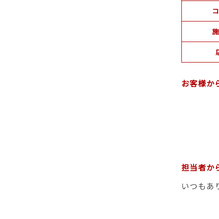
コ
施
お客様か
担当者か
いつもあ