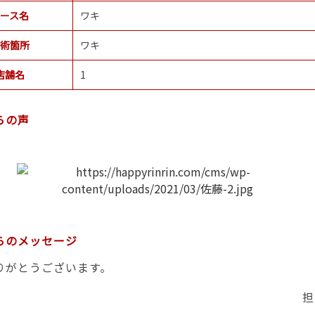
ース名
ワキ
術箇所
ワキ
店舗名
1
らの声
らのメッセージ
りがとうございます。
担