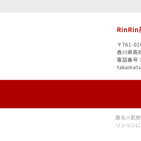
RinRi
〒761-01
香川県高
電話番号：0
takamat
脱毛×肌管
リンリンに