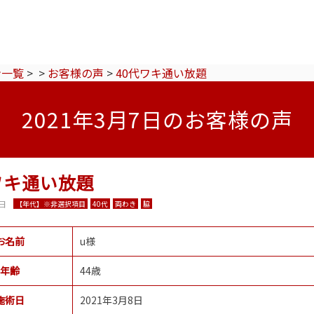
ン一覧
>
>
お客様の声
>
40代ワキ通い放題
2021年3月7日のお客様の声
ワキ通い放題
7日
【年代】※非選択項目
40代
両わき
脇
お名前
u様
年齢
44歳
施術日
2021年3月8日