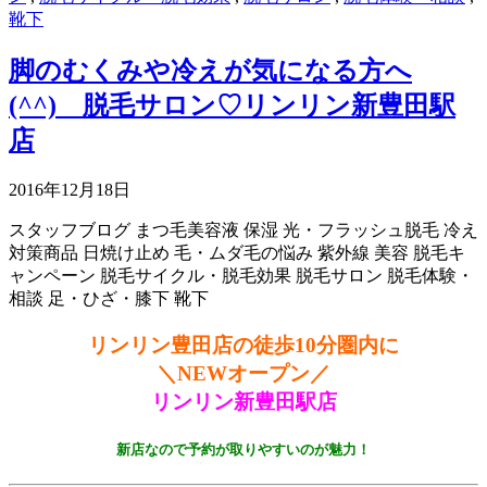
靴下
脚のむくみや冷えが気になる方へ
(^^) 脱毛サロン♡リンリン新豊田駅
店
2016年12月18日
スタッフブログ
まつ毛美容液
保湿
光・フラッシュ脱毛
冷え
対策商品
日焼け止め
毛・ムダ毛の悩み
紫外線
美容
脱毛キ
ャンペーン
脱毛サイクル・脱毛効果
脱毛サロン
脱毛体験・
相談
足・ひざ・膝下
靴下
リンリン豊田店の徒歩10分圏内に
＼NEWオープン／
リンリン新豊田駅店
新店なので予約が取りやすいのが魅力！