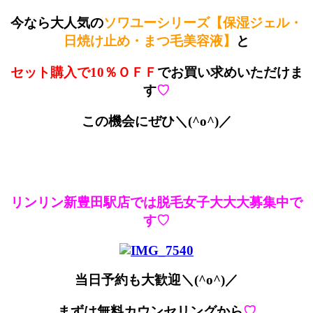
今なら大人気の
ソワユーシリーズ【保湿ジェル・
日焼け止め・まつ毛美容液】
と
セット購入で10％ＯＦＦ
でお買い求めいただけま
す
♡
この機会にぜひ＼(^o^)／
リンリン新豊田駅店では脱毛女子大大大募集中で
す♡
当日予約も大歓迎＼(^o^)／
まずは無料カウンセリングから
♡