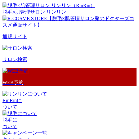
脱毛×肌管理サロン リンリン
通販サイト
サロン検索
WEB予約
RinRinに
ついて
脱毛に
ついて