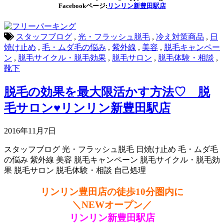
Facebookページ:
リンリン新豊田駅店
スタッフブログ
,
光・フラッシュ脱毛
,
冷え対策商品
,
日
焼け止め
,
毛・ムダ毛の悩み
,
紫外線
,
美容
,
脱毛キャンペー
ン
,
脱毛サイクル・脱毛効果
,
脱毛サロン
,
脱毛体験・相談
,
靴下
脱毛の効果を最大限活かす方法♡ 脱
毛サロン♥リンリン新豊田駅店
2016年11月7日
スタッフブログ
光・フラッシュ脱毛
日焼け止め
毛・ムダ毛
の悩み
紫外線
美容
脱毛キャンペーン
脱毛サイクル・脱毛効
果
脱毛サロン
脱毛体験・相談
自己処理
リンリン豊田店の徒歩10分圏内に
＼NEWオープン／
リンリン新豊田駅店