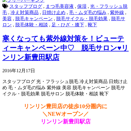
スタッフブログ
,
まつ毛美容液
,
保湿
,
光・フラッシュ脱
毛
,
冷え対策商品
,
日焼け止め
,
毛・ムダ毛の悩み
,
紫外線
,
美容
,
脱毛キャンペーン
,
脱毛サイクル・脱毛効果
,
脱毛サ
ロン
,
脱毛体験・相談
,
足・ひざ・膝下
,
靴下
寒くなっても紫外線対策を！ビューテ
ィーキャンペーン中♡ 脱毛サロン♥リ
ンリン新豊田駅店
2016年12月17日
スタッフブログ
光・フラッシュ脱毛
冷え対策商品
日焼け止
め
毛・ムダ毛の悩み
紫外線
美容
脱毛キャンペーン
脱毛サ
イクル・脱毛効果
脱毛サロン
脱毛体験・相談
靴下
リンリン豊田店の徒歩10分圏内に
＼NEWオープン／
リンリン新豊田駅店