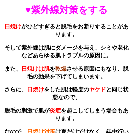
♥紫外線対策をする
日焼け
がひどすぎると脱毛をお断りすることがあ
ります。
そして紫外線は肌にダメージを与え、シミや老化
などあらゆる肌トラブルの原因に。
また、
日焼けは肌
を
乾燥
させる原因にもなり、脱
毛の効果を下げてしまいます。
さらに、
日焼け
をした肌は軽度の
ヤケド
と同じ状
態なので、
脱毛の刺激で肌が
炎症
を起こしてしまう場合もあ
ります。
なので、
日焼け対策
は夏だけではなく、年中行い