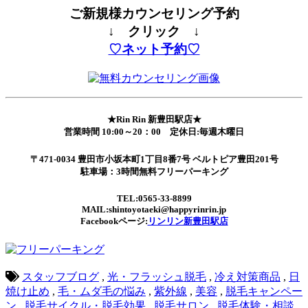
ご新規様カウンセリング予約
↓ クリック ↓
♡ネット予約♡
★Rin Rin 新豊田駅店★
営業時間 10:00～20：00 定休日:毎週木曜日
〒471-0034 豊田市小坂本町1丁目8番7号 ベルトピア豊田201号
駐車場：3時間無料フリーパーキング
TEL:0565-33-8899
MAIL:shintoyotaeki@happyrinrin.jp
Facebookページ:
リンリン新豊田駅店
スタッフブログ
,
光・フラッシュ脱毛
,
冷え対策商品
,
日
焼け止め
,
毛・ムダ毛の悩み
,
紫外線
,
美容
,
脱毛キャンペー
ン
,
脱毛サイクル・脱毛効果
,
脱毛サロン
,
脱毛体験・相談
,