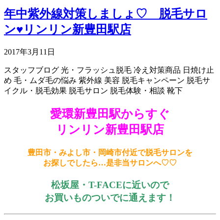
年中紫外線対策しましょ♡ 脱毛サロ
ン♥リンリン新豊田駅店
2017年3月11日
スタッフブログ
光・フラッシュ脱毛
冷え対策商品
日焼け止
め
毛・ムダ毛の悩み
紫外線
美容
脱毛キャンペーン
脱毛サ
イクル・脱毛効果
脱毛サロン
脱毛体験・相談
靴下
愛環新豊田駅
からすぐ
リンリン新豊田駅店
豊田市・みよし市・岡崎市付近で脱毛サロンを
お探しでしたら…是非当サロンへ♡♡
松坂屋・T-FACEに近いので
お買いものついでに通えます！