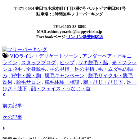
〒471-0034 豊田市小坂本町1丁目8番7号 ベルトピア豊田201号
駐車場：3時間無料フリーパーキング
TEL:0565-33-8899
MAIL:shintoyotaeki@happyrinrin.jp
Facebookページ:
リンリン新豊田駅店
VIOライン・デリケートゾーン
,
アンダーヘア・ビキニ
ライン
,
スタッフブログ
,
ヒップ
,
ワキ脱毛・脇
,
光・フラッ
シュ脱毛
,
全身脱毛
,
手の甲指・足の甲指
,
毛・ムダ毛の悩
み
,
背中・腕・胸
,
脱毛キャンペーン
,
脱毛サイクル・脱毛
効果
,
脱毛サロン
,
脱毛体験・相談
,
腕・ひじ・ひじ下
,
足・
ひざ・膝下
,
顔・フェイス・うなじ・首
前の記事
次の記事