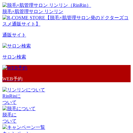
脱毛×肌管理サロン リンリン
通販サイト
サロン検索
WEB予約
RinRinに
ついて
脱毛に
ついて