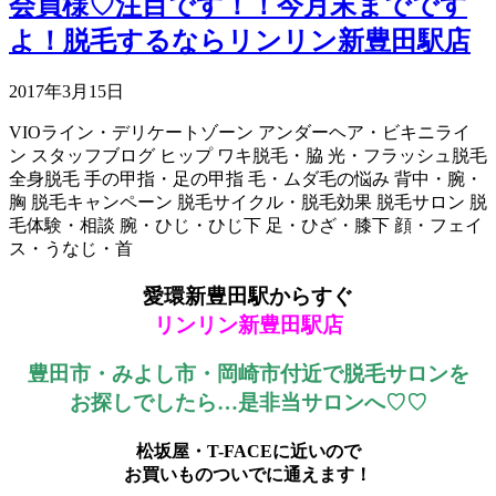
会員様♡注目です！！今月末までです
よ！脱毛するならリンリン新豊田駅店
2017年3月15日
VIOライン・デリケートゾーン
アンダーヘア・ビキニライ
ン
スタッフブログ
ヒップ
ワキ脱毛・脇
光・フラッシュ脱毛
全身脱毛
手の甲指・足の甲指
毛・ムダ毛の悩み
背中・腕・
胸
脱毛キャンペーン
脱毛サイクル・脱毛効果
脱毛サロン
脱
毛体験・相談
腕・ひじ・ひじ下
足・ひざ・膝下
顔・フェイ
ス・うなじ・首
愛環新豊田駅からすぐ
リンリン新豊田駅店
豊田市・みよし市・岡崎市付近で脱毛サロンを
お探しでしたら…是非当サロンへ♡♡
松坂屋・T-FACEに近いので
お買いものついでに通えます！