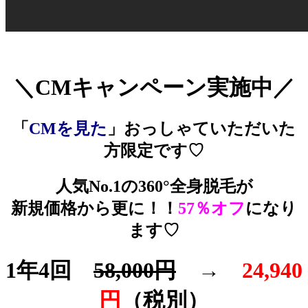
＼CMキャンペーン実施中／
「
CMを見た
」おっしゃていただいた
方限定です♡
人気No.1の360°全身脱毛が
新規価格から更に！！
57％オフ
になり
ます♡
1年4回
58,000円
→
24,940
円
（税別）