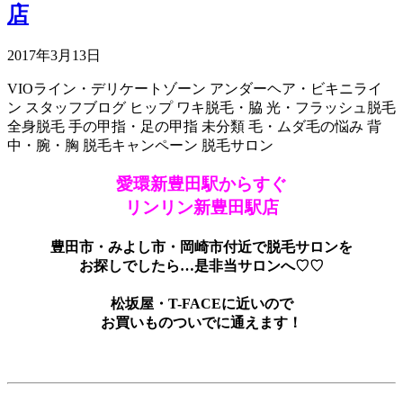
店
2017年3月13日
VIOライン・デリケートゾーン
アンダーヘア・ビキニライ
ン
スタッフブログ
ヒップ
ワキ脱毛・脇
光・フラッシュ脱毛
全身脱毛
手の甲指・足の甲指
未分類
毛・ムダ毛の悩み
背
中・腕・胸
脱毛キャンペーン
脱毛サロン
愛環新豊田駅からすぐ
リンリン新豊田駅店
豊田市・みよし市・岡崎市付近で脱毛サロンを
お探しでしたら…是非当サロンへ♡♡
松坂屋・T-FACEに近いので
お買いものついでに通えます！