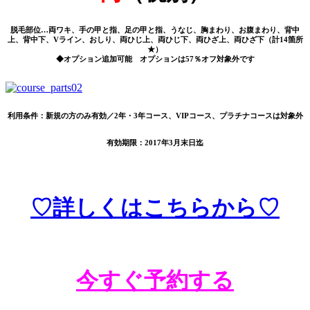
脱毛部位…両ワキ、手の甲と指、足の甲と指、うなじ、胸まわり、お腹まわり、背中
上、背中下、Vライン、おしり、両ひじ上、両ひじ下、両ひざ上、両ひざ下（計14箇所
★）
◆オプション追加可能 オプションは57％オフ対象外です
利用条件：新規の方のみ有効／2年・3年コース、VIPコース、プラチナコースは対象外
有効期限：2017年3月末日迄
♡詳しくはこちらから♡
今すぐ予約する