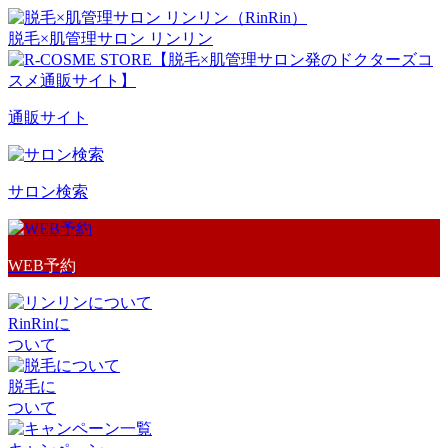
脱毛×肌管理サロン リンリン
通販サイト
サロン検索
WEB予約
RinRinに
ついて
脱毛に
ついて