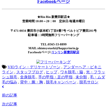
Facebookページ
★Rin Rin 新豊田駅店★
営業時間 10:00～20：00 定休日:毎週木曜日
〒471-0034 豊田市小坂本町1丁目8番7号 ベルトピア豊田201号
駐車場：3時間無料フリーパーキング
TEL:0565-33-8899
MAIL:shintoyotaeki@happyrinrin.jp
Facebookページ:
リンリン新豊田駅店
VIOライン・デリケートゾーン
,
アンダーヘア・ビキニ
ライン
,
スタッフブログ
,
ヒップ
,
ワキ脱毛・脇
,
光・フラッ
シュ脱毛
,
全身脱毛
,
手の甲指・足の甲指
,
未分類
,
毛・ムダ
毛の悩み
,
背中・腕・胸
,
脱毛キャンペーン
,
脱毛サロン
前の記事
次の記事