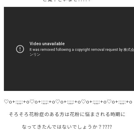
♡o+:;;;:+o♡o+:;;;:+o♡o+:;;;:+o♡o+:;;;:+o♡o+:;;;:+o
そろそろ花粉症のある方は花粉に悩まされる時期に
なってきたんではないでしょうか？????