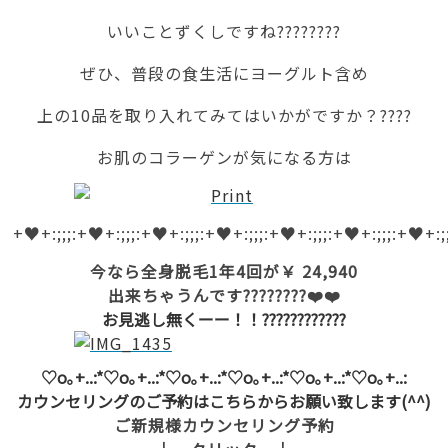
いいことずくしですね????????
ぜひ、普段の食生活にヨーグルト含め
上の10品を取り入れてみてはいかがですか？????
お肌のコラーゲンが気になる方は
+♥+:;;;:+♥+:;;;:+♥+:;;;:+♥+:;;;:+♥+:;;;:+♥+:;;;:+♥+:;;
今なら全身脱毛1年4回が￥ 24,940
出来ちゃうんです????????❤️❤️
お見逃し無くーー！！????????????
♡o｡+..:*♡o｡+..:*♡o｡+..:*♡o｡+..:*♡o｡+..:*♡o｡+..:
カウンセリングのご予約はこちらからお願い致します(^^)
ご新規様カウンセリング予約