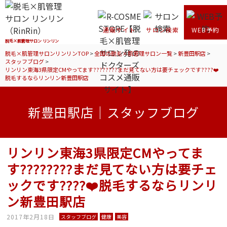
通販サイト
サロン検索
WEB予約
脱毛×肌管理サロン リンリン
脱毛×肌管理サロンリンリンTOP
>
全国の脱毛×肌管理サロン一覧
>
新豊田駅店
>
スタッフブログ
>
リンリン東海3県限定CMやってます????????まだ見てない方は要チェックです????❤️
脱毛するならリンリン新豊田駅店
新豊田駅店｜スタッフブログ
リンリン東海3県限定CMやってま
す????????まだ見てない方は要チェ
ックです????❤️脱毛するならリンリ
ン新豊田駅店
2017年2月18日
スタッフブログ
健康
美容