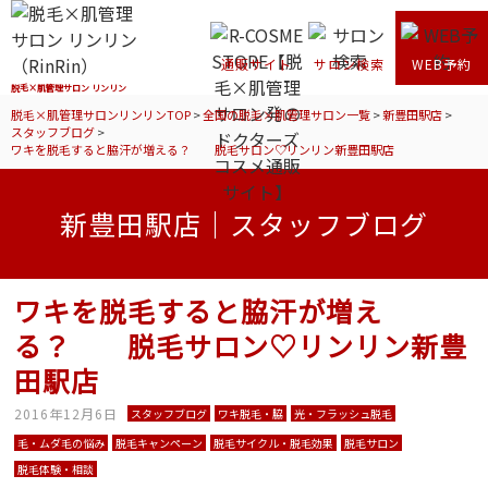
通販サイト
サロン検索
WEB予約
脱毛×肌管理サロン リンリン
脱毛×肌管理サロンリンリンTOP
>
全国の脱毛×肌管理サロン一覧
>
新豊田駅店
>
スタッフブログ
>
ワキを脱毛すると脇汗が増える？ 脱毛サロン♡リンリン新豊田駅店
新豊田駅店｜スタッフブログ
ワキを脱毛すると脇汗が増え
る？ 脱毛サロン♡リンリン新豊
田駅店
2016年12月6日
スタッフブログ
ワキ脱毛・脇
光・フラッシュ脱毛
毛・ムダ毛の悩み
脱毛キャンペーン
脱毛サイクル・脱毛効果
脱毛サロン
脱毛体験・相談