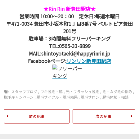
★Rin Rin 新豊田駅店★
営業時間 10:00～20：00 定休日:毎週木曜日
〒471-0034 豊田市小坂本町1丁目8番7号 ベルトピア豊田
201号
駐車場：3時間無料フリーパーキング
TEL:0565-33-8899
MAIL:shintoyotaeki@happyrinrin.jp
Facebookページ:
リンリン新豊田駅店
スタッフブログ
,
ワキ脱毛・脇
,
光・フラッシュ脱毛
,
毛・ムダ毛の悩み
,
脱毛キャンペーン
,
脱毛サイクル・脱毛効果
,
脱毛サロン
,
脱毛体験・相談
前の記事
次の記事