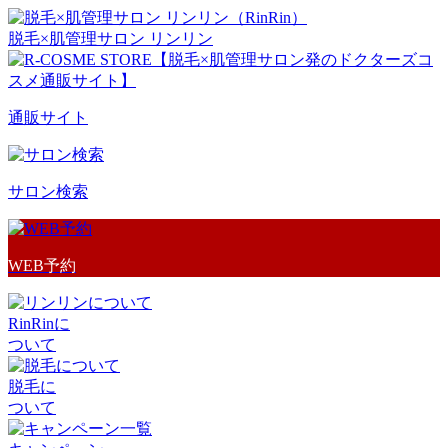
脱毛×肌管理サロン リンリン
通販サイト
サロン検索
WEB予約
RinRinに
ついて
脱毛に
ついて