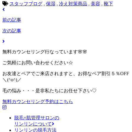
スタッフブログ
,
保湿
,
冷え対策商品
,
美容
,
靴下
前の記事
次の記事
無料カウンセリング行なっています🌸🌸
ご気軽にお問い合わせください☆
お友達とペアでご来店されますと、お得なペア割引５％OFF
＼(^o^)／
毛の悩み・・・是非私たちにお任せ下さい♡
無料カウンセリング予約はこちら
脱毛×肌管理サロンの
リンリンについて
リンリンの脱毛方法