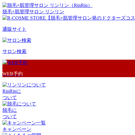
脱毛×肌管理サロン リンリン
通販サイト
サロン検索
WEB予約
RinRinに
ついて
脱毛に
ついて
キャンペーン