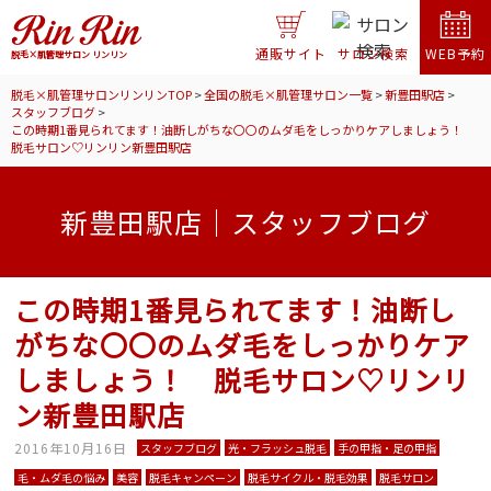
通販サイト
サロン検索
WEB予約
脱毛×肌管理サロン リンリン
脱毛×肌管理サロンリンリンTOP
>
全国の脱毛×肌管理サロン一覧
>
新豊田駅店
>
スタッフブログ
>
この時期1番見られてます！油断しがちな〇〇のムダ毛をしっかりケアしましょう！
脱毛サロン♡リンリン新豊田駅店
新豊田駅店｜スタッフブログ
この時期1番見られてます！油断し
がちな〇〇のムダ毛をしっかりケア
しましょう！ 脱毛サロン♡リンリ
ン新豊田駅店
2016年10月16日
スタッフブログ
光・フラッシュ脱毛
手の甲指・足の甲指
毛・ムダ毛の悩み
美容
脱毛キャンペーン
脱毛サイクル・脱毛効果
脱毛サロン