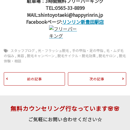
駐車場：3時間無料フリーパーキング
TEL:0565-33-8899
MAIL:shintoyotaeki@happyrinrin.jp
Facebookページ:
リンリン新豊田駅店
スタッフブログ
,
光・フラッシュ脱毛
,
手の甲指・足の甲指
,
毛・ムダ毛
の悩み
,
美容
,
脱毛キャンペーン
,
脱毛サイクル・脱毛効果
,
脱毛サロン
,
脱毛
体験・相談
前の記事
次の記事
無料カウンセリング行なっています🌸🌸
ご気軽にお問い合わせください☆