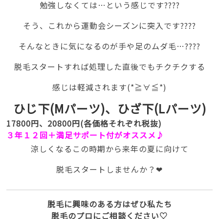
勉強しなくては…という感じです????
そう、これから運動会シーズンに突入です????
そんなときに気になるのが手や足のムダ毛…????
脱毛スタートすれば処理した直後でもチクチクする
感じは軽減されます(*≧∀≦*)
ひじ下(Mパーツ)、ひざ下(Lパーツ)
17800円、20800円(各価格それぞれ税抜)
３年１２回＋満足サポート
付がオススメ♪
涼しくなるこの時期から来年の夏に向けて
脱毛スタートしませんか？❤
脱毛に興味のある方はぜひ私たち
脱毛のプロにご相談ください♡