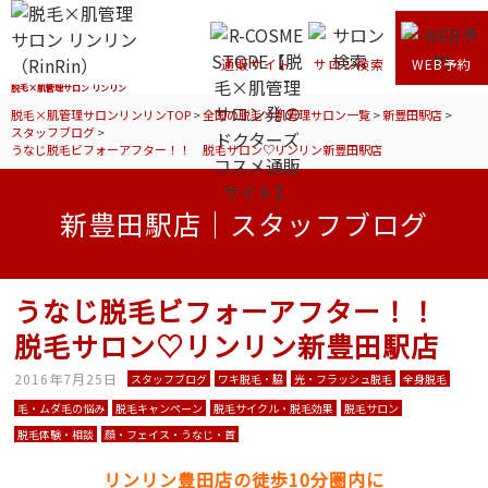
通販サイト
サロン検索
WEB予約
脱毛×肌管理サロン リンリン
脱毛×肌管理サロンリンリンTOP
>
全国の脱毛×肌管理サロン一覧
>
新豊田駅店
>
スタッフブログ
>
うなじ脱毛ビフォーアフター！！ 脱毛サロン♡リンリン新豊田駅店
新豊田駅店｜スタッフブログ
うなじ脱毛ビフォーアフター！！
脱毛サロン♡リンリン新豊田駅店
2016年7月25日
スタッフブログ
ワキ脱毛・脇
光・フラッシュ脱毛
全身脱毛
毛・ムダ毛の悩み
脱毛キャンペーン
脱毛サイクル・脱毛効果
脱毛サロン
脱毛体験・相談
顔・フェイス・うなじ・首
リンリン豊田店の徒歩10分圏内に