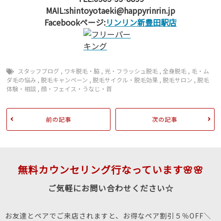
MAIL:shintoyotaeki@happyrinrin.jp
Facebookページ:
リンリン新豊田駅店
スタッフブログ
,
ワキ脱毛・脇
,
光・フラッシュ脱毛
,
全身脱毛
,
毛・ム
ダ毛の悩み
,
脱毛キャンペーン
,
脱毛サイクル・脱毛効果
,
脱毛サロン
,
脱毛
体験・相談
,
顔・フェイス・うなじ・首
前の記事
次の記事
無料カウンセリング行なっています🌸🌸
ご気軽にお問い合わせください☆
お友達とペアでご来店されますと、お得なペア割引５％OFF＼