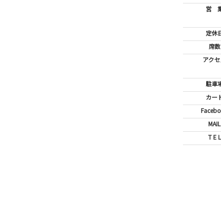
営 
定休
席数
アクセ
駐車
カー
Faceb
MAIL
T E L