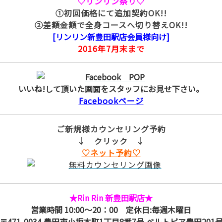
♡リンリン祭り♡
①初回価格にて追加契約OK!!
②差額金額で全身コースへ切り替えOK!!
[リンリン新豊田駅店会員様向け]
2016年7月末まで
いいね!して頂いた画面をスタッフにお見せ下さい。
Facebookページ
ご新規様カウンセリング予約
↓ クリック ↓
♡ネット予約♡
★Rin Rin 新豊田駅店★
営業時間 10:00～20：00 定休日:毎週木曜日
〒471-0034 豊田市小坂本町1丁目8番7号 ベルトピア豊田201