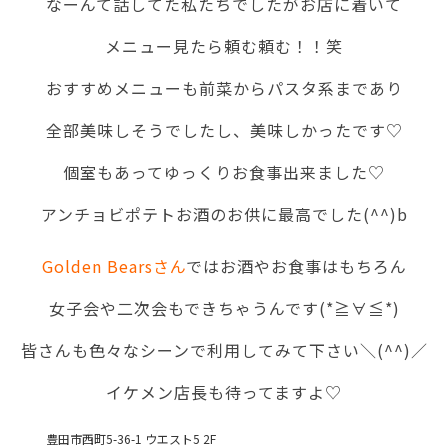
なーんて話してた私たちでしたがお店に着いて
メニュー見たら頼む頼む！！笑
おすすめメニューも前菜からパスタ系まであり
全部美味しそうでしたし、美味しかったです♡
個室もあってゆっくりお食事出来ました♡
アンチョビポテトお酒のお供に最高でした(^^)b
Golden Bearsさん
ではお酒やお食事はもちろん
女子会や二次会もできちゃうんです(*≧∀≦*)
皆さんも色々なシーンで利用してみて下さい＼(^^)／
イケメン店長も待ってますよ♡
豊田市西町5-36-1 ウエスト5 2F