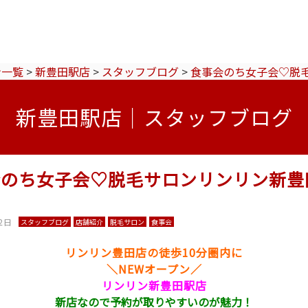
ン一覧
>
新豊田駅店
>
スタッフブログ
>
食事会のち女子会♡脱
新豊田駅店｜スタッフブログ
会のち女子会♡脱毛サロンリンリン新豊
2日
スタッフブログ
店舗紹介
脱毛サロン
食事会
リンリン豊田店の徒歩10分圏内に
＼NEWオープン／
リンリン新豊田駅店
新店なので予約が取りやすいのが魅力！