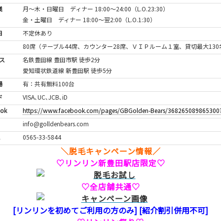
業
月～木・日曜日 ディナー 18:00～24:00（L.O.23:30）
金・土曜日 ディナー 18:00～翌2:00（L.O.1:30）
日
不定休あり
80席（テーブル44席、カウンター28席、ＶＩＰルーム１室、貸切最大130
ス
名鉄豊田線 豊田市駅 徒歩2分
愛知環状鉄道線 新豊田駅 徒歩5分
場
有：共有無料100台
ド
VISA､UC､JCB､iD
ook
https://www.facebook.com/pages/GBGolden-Bears/368265089865300?f
info@golldenbears.com
0565-33-5844
＼脱毛キャンペーン情報／
♡リンリン新豊田駅店限定♡
♡全店舗共通♡
[リンリンを初めてご利用の方のみ] [紹介割引併用不可]