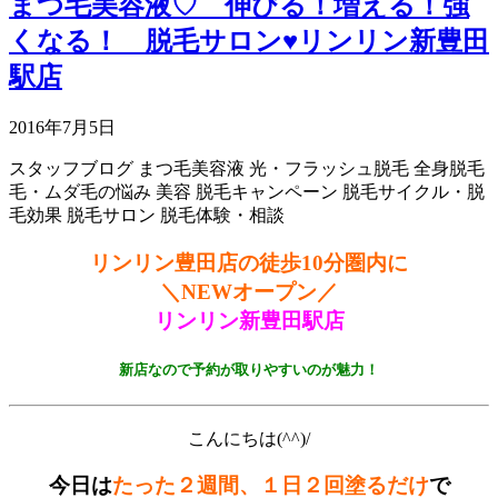
まつ毛美容液♡ 伸びる！増える！強
くなる！ 脱毛サロン♥リンリン新豊田
駅店
2016年7月5日
スタッフブログ
まつ毛美容液
光・フラッシュ脱毛
全身脱毛
毛・ムダ毛の悩み
美容
脱毛キャンペーン
脱毛サイクル・脱
毛効果
脱毛サロン
脱毛体験・相談
リンリン豊田店の徒歩10分圏内に
＼NEWオープン／
リンリン新豊田駅店
新店なので予約が取りやすいのが魅力！
こんにちは(^^)/
今日は
たった２週間、１日２回塗るだけ
で