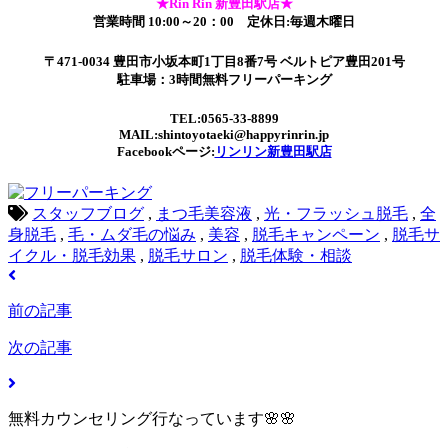
★Rin Rin 新豊田駅店★
営業時間 10:00～20：00 定休日:毎週木曜日
〒471-0034 豊田市小坂本町1丁目8番7号 ベルトピア豊田201号
駐車場：3時間無料フリーパーキング
TEL:0565-33-8899
MAIL:shintoyotaeki@happyrinrin.jp
Facebookページ:
リンリン新豊田駅店
スタッフブログ
,
まつ毛美容液
,
光・フラッシュ脱毛
,
全
身脱毛
,
毛・ムダ毛の悩み
,
美容
,
脱毛キャンペーン
,
脱毛サ
イクル・脱毛効果
,
脱毛サロン
,
脱毛体験・相談
前の記事
次の記事
無料カウンセリング行なっています🌸🌸