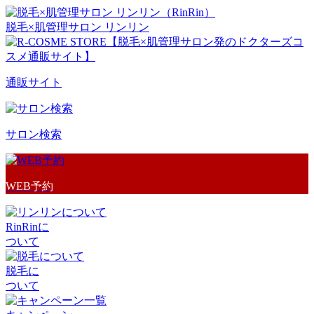
脱毛×肌管理サロン リンリン
通販サイト
サロン検索
WEB予約
RinRinに
ついて
脱毛に
ついて