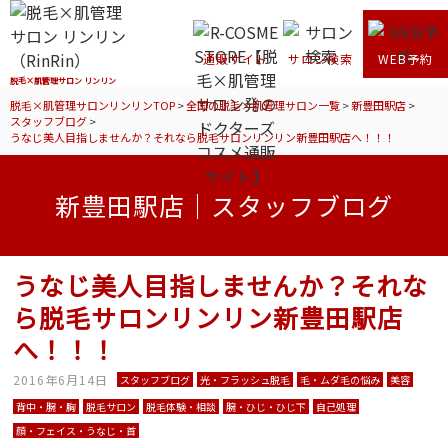
通販サイト
サロン検索
WEB予約
脱毛×肌管理サロン リンリン
脱毛×肌管理サロンリンリンTOP
>
全国の脱毛×肌管理サロン一覧
>
新豊田駅店
>
スタッフブログ
>
うなじ美人目指しませんか？それなら脱毛サロンリンリン新豊田駅店へ！！！
新豊田駅店｜スタッフブログ
うなじ美人目指しませんか？それな
ら脱毛サロンリンリン新豊田駅店
へ！！！
2016年6月14日
スタッフブログ
光・フラッシュ脱毛
毛・ムダ毛の悩み
美容
背中・腕・胸
脱毛サロン
脱毛体験・相談
腕・ひじ・ひじ下
自己処理
顔・フェイス・うなじ・首