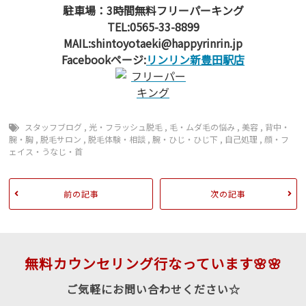
駐車場：3時間無料フリーパーキング
TEL:0565-33-8899
MAIL:shintoyotaeki@happyrinrin.jp
Facebookページ:
リンリン新豊田駅店
スタッフブログ
,
光・フラッシュ脱毛
,
毛・ムダ毛の悩み
,
美容
,
背中・
腕・胸
,
脱毛サロン
,
脱毛体験・相談
,
腕・ひじ・ひじ下
,
自己処理
,
顔・フ
ェイス・うなじ・首
前の記事
次の記事
無料カウンセリング行なっています🌸🌸
ご気軽にお問い合わせください☆