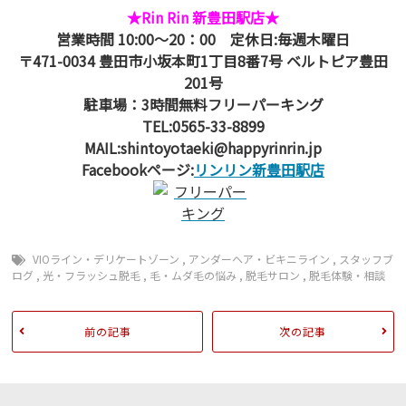
★Rin Rin 新豊田駅店★
営業時間 10:00～20：00 定休日:毎週木曜日
〒471-0034 豊田市小坂本町1丁目8番7号 ベルトピア豊田
201号
駐車場：3時間無料フリーパーキング
TEL:0565-33-8899
MAIL:shintoyotaeki@happyrinrin.jp
Facebookページ:
リンリン新豊田駅店
VIOライン・デリケートゾーン
,
アンダーヘア・ビキニライン
,
スタッフブ
ログ
,
光・フラッシュ脱毛
,
毛・ムダ毛の悩み
,
脱毛サロン
,
脱毛体験・相談
前の記事
次の記事