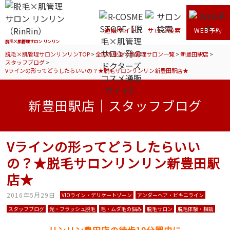
通販サイト
サロン検索
WEB予約
脱毛×肌管理サロン リンリン
脱毛×肌管理サロンリンリンTOP
>
全国の脱毛×肌管理サロン一覧
>
新豊田駅店
>
スタッフブログ
>
Vラインの形ってどうしたらいいの？★脱毛サロンリンリン新豊田駅店★
新豊田駅店｜スタッフブログ
Vラインの形ってどうしたらいい
の？★脱毛サロンリンリン新豊田駅
店★
2016年5月29日
VIOライン・デリケートゾーン
アンダーヘア・ビキニライン
スタッフブログ
光・フラッシュ脱毛
毛・ムダ毛の悩み
脱毛サロン
脱毛体験・相談