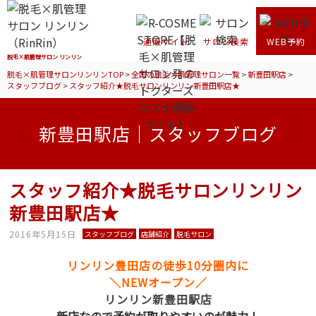
通販サイト
サロン検索
WEB予約
脱毛×肌管理サロン リンリン
脱毛×肌管理サロンリンリンTOP
>
全国の脱毛×肌管理サロン一覧
>
新豊田駅店
>
スタッフブログ
>
スタッフ紹介★脱毛サロンリンリン新豊田駅店★
新豊田駅店｜スタッフブログ
スタッフ紹介★脱毛サロンリンリン
新豊田駅店★
2016年5月15日
スタッフブログ
店舗紹介
脱毛サロン
リンリン豊田店の徒歩10分圏内に
＼NEWオープン／
リンリン新豊田駅店