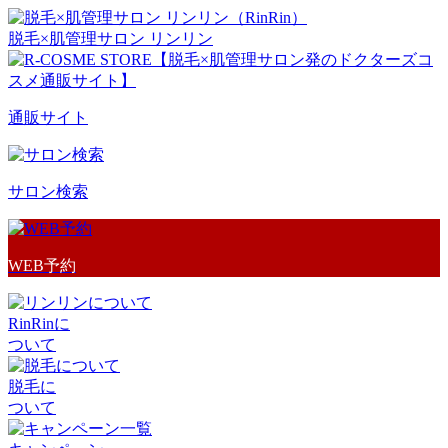
脱毛×肌管理サロン リンリン
通販サイト
サロン検索
WEB予約
RinRinに
ついて
脱毛に
ついて