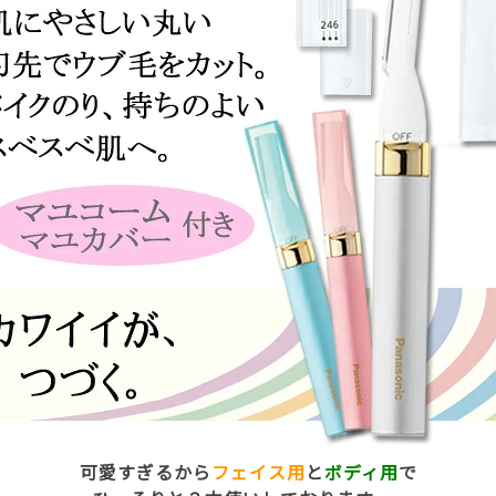
可愛すぎるから
フェイス用
と
ボディ用
で