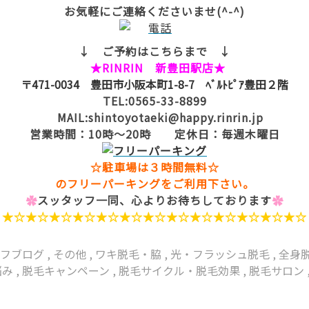
お気軽にご連絡くださいませ(^-^)
↓ ご予約はこちらまで ↓
★RINRIN 新豊田駅店★
〒471-0034 豊田市小阪本町1-8-7 ﾍﾞﾙﾄﾋﾟｱ豊田２階
TEL:0565-33-8899
MAIL:shintoyotaeki@happy.rinrin.jp
営業時間：10時～20時 定休日：毎週木曜日
☆駐車場は３時間無料☆
のフリーパーキングをご利用下さい。
✿
スッタッフ一同、心よりお待ちしております
✿
★☆★☆★☆★☆★☆★☆★☆★☆★☆★☆★☆★☆★☆
ッフブログ
,
その他
,
ワキ脱毛・脇
,
光・フラッシュ脱毛
,
全身
悩み
,
脱毛キャンペーン
,
脱毛サイクル・脱毛効果
,
脱毛サロン