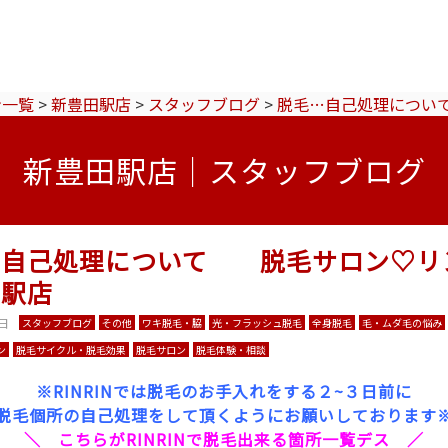
ン一覧
>
新豊田駅店
>
スタッフブログ
>
脱毛…自己処理につい
新豊田駅店｜スタッフブログ
…自己処理について 脱毛サロン♡リ
田駅店
9日
スタッフブログ
その他
ワキ脱毛・脇
光・フラッシュ脱毛
全身脱毛
毛・ムダ毛の悩み
ン
脱毛サイクル・脱毛効果
脱毛サロン
脱毛体験・相談
※RINRINでは脱毛のお手入れをする２~３日前に
脱毛個所の自己処理をして頂くようにお願いしております
＼ こちらがRINRINで脱毛出来る箇所一覧デス ／