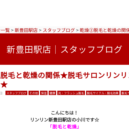
ン一覧
>
新豊田駅店
>
スタッフブログ
>
乾燥②脱毛と乾燥の関
新豊田駅店｜スタッフブログ
②脱毛と乾燥の関係★脱毛サロンリンリ
店★
6日
スタッフブログ
その他
保湿
健康
光・フラッシュ脱毛
脱毛サイクル・脱毛効果
脱毛
こんにちは！
リンリン新豊田駅店の小川です☆
「脱毛と乾燥」