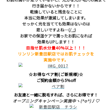
行き届かないからです！！
乾燥していると残念なことに
本当に効果が激減してしまいます。
せっかく光を当てても効果はないのは
悲しいですよね…(/_;)
お家での保湿ケアで潤ったお肌になれば
効果もUPします！！
目指せ肌水分量40%以上！！！
リンリン新豊田駅店ではお肌チェックを
実施中です。
☆お得なペア割(ご新規様)☆
ご契約金額から5％off
お友達と一緒に脱毛すれば、さらにお得です！
オープニング
キャンペーン実施中ヽ(^o^)丿♡