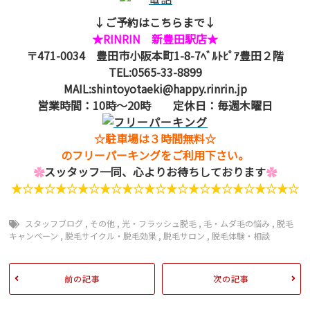
↓ご予約はこちらまで↓
★RINRIN 新豊田駅店★
〒471-0034 豊田市小阪本町1-8-7ﾍﾞﾙﾄﾋﾟｱ豊田２階
TEL:0565-33-8899
MAIL:shintoyotaeki@happy.rinrin.jp
営業時間：10時～20時 定休日：毎週木曜日
☆駐車場は３時間無料☆
のフリーパーキングをご利用下さい。
✿
スッタッフ一同、心よりお待ちしております
✿
★☆★☆★☆★☆★☆★☆★☆★☆★☆★☆★☆★☆★☆
スタッフブログ
,
その他
,
光・フラッシュ脱毛
,
毛・ムダ毛の悩み
,
脱毛
キャンペーン
,
脱毛サイクル・脱毛効果
,
脱毛サロン
,
脱毛体験・相談
前の記事
次の記事