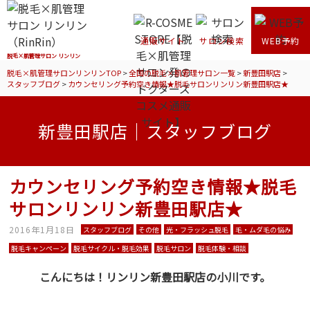
通販サイト
サロン検索
WEB予約
脱毛×肌管理サロン リンリン
脱毛×肌管理サロンリンリンTOP
>
全国の脱毛×肌管理サロン一覧
>
新豊田駅店
>
スタッフブログ
>
カウンセリング予約空き情報★脱毛サロンリンリン新豊田駅店★
新豊田駅店｜スタッフブログ
カウンセリング予約空き情報★脱毛
サロンリンリン新豊田駅店★
2016年1月18日
スタッフブログ
その他
光・フラッシュ脱毛
毛・ムダ毛の悩み
脱毛キャンペーン
脱毛サイクル・脱毛効果
脱毛サロン
脱毛体験・相談
こんにちは！リンリン新豊田駅店の小川です。