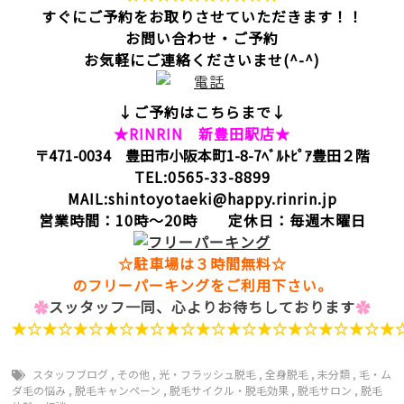
すぐにご予約をお取りさせていただきます！！
お問い合わせ・ご予約
お気軽にご連絡くださいませ(^-^)
↓ご予約はこちらまで↓
★RINRIN 新豊田駅店★
〒471-0034 豊田市小阪本町1-8-7ﾍﾞﾙﾄﾋﾟｱ豊田２階
TEL:0565-33-8899
MAIL:shintoyotaeki@happy.rinrin.jp
営業時間：10時～20時 定休日：毎週木曜日
☆駐車場は３時間無料☆
のフリーパーキングをご利用下さい。
✿
スッタッフ一同、心よりお待ちしております
✿
★☆★☆★☆★☆★☆★☆★☆★☆★☆★☆★☆★☆★
スタッフブログ
,
その他
,
光・フラッシュ脱毛
,
全身脱毛
,
未分類
,
毛・ム
ダ毛の悩み
,
脱毛キャンペーン
,
脱毛サイクル・脱毛効果
,
脱毛サロン
,
脱毛