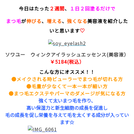
今日はたった
２週間
、
１日２回塗るだけで
まつ毛
が
伸びる
、
増える
、
強くなる
美容液を紹介した
いと思います
♡
ソワユー ウィンクアイラッシュエッセンス(美容液）
￥5184(税込）
こんな方にオススメ！！
●メイクされる時ビューラーでまつ毛が切れる方
●毛量が少なくて一本一本が細い方
●まつ毛エクステやパーマのダメージが気になる方
強くて太いまつ毛を作り、
高い保湿力と新生細胞の成長を促進し
毛の成長を促し栄養を与えて毛を太くする成分が入ってい
ます☆