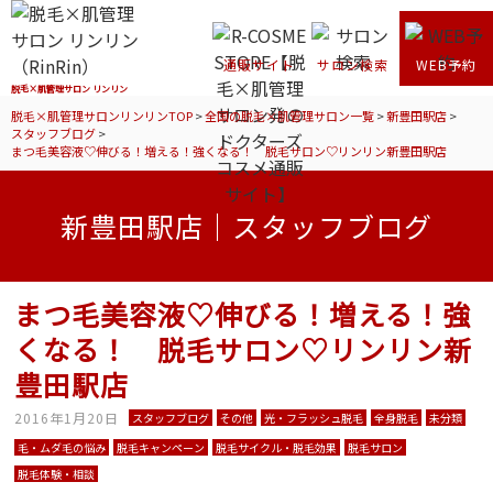
通販サイト
サロン検索
WEB予約
脱毛×肌管理サロン リンリン
脱毛×肌管理サロンリンリンTOP
>
全国の脱毛×肌管理サロン一覧
>
新豊田駅店
>
スタッフブログ
>
まつ毛美容液♡伸びる！増える！強くなる！ 脱毛サロン♡リンリン新豊田駅店
新豊田駅店｜スタッフブログ
まつ毛美容液♡伸びる！増える！強
くなる！ 脱毛サロン♡リンリン新
豊田駅店
2016年1月20日
スタッフブログ
その他
光・フラッシュ脱毛
全身脱毛
未分類
毛・ムダ毛の悩み
脱毛キャンペーン
脱毛サイクル・脱毛効果
脱毛サロン
脱毛体験・相談