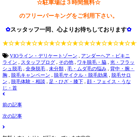
☆駐車場は３時間無料☆
のフリーパーキングをご利用下さい。
✿
スッタッフ一同、心よりお待ちしております
✿
★☆★☆★☆★☆★☆★☆★☆★☆★☆★☆★☆★
VIOライン・デリケートゾーン
,
アンダーヘア・ビキニ
ライン
,
スタッフブログ
,
その他
,
ワキ脱毛・脇
,
光・フラッ
シュ脱毛
,
全身脱毛
,
未分類
,
毛・ムダ毛の悩み
,
背中・腕・
胸
,
脱毛キャンペーン
,
脱毛サイクル・脱毛効果
,
脱毛サロ
ン
,
脱毛体験・相談
,
足・ひざ・膝下
,
顔・フェイス・うな
じ・首
前の記事
次の記事