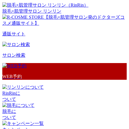
脱毛×肌管理サロン リンリン
通販サイト
サロン検索
WEB予約
RinRinに
ついて
脱毛に
ついて