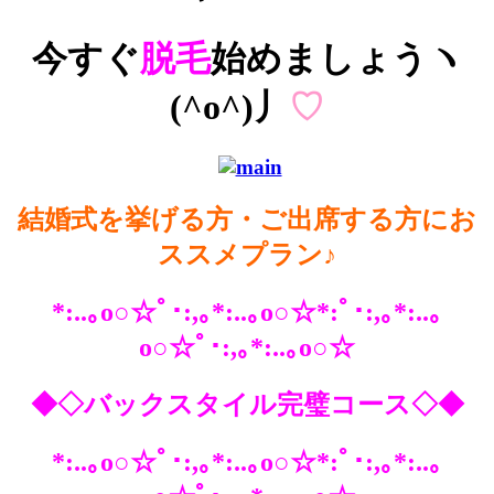
今すぐ
脱毛
始めましょうヽ
(^o^)丿
♡
結婚式を挙げる方・ご出席する方にお
ススメプラン♪
*:..｡o○☆ﾟ･:,｡*:..｡o○☆*:ﾟ･:,｡*:..｡
o○☆ﾟ･:,｡*:..｡o○☆
◆◇バックスタイル完璧コース◇◆
*:..｡o○☆ﾟ･:,｡*:..｡o○☆*:ﾟ･:,｡*:..｡