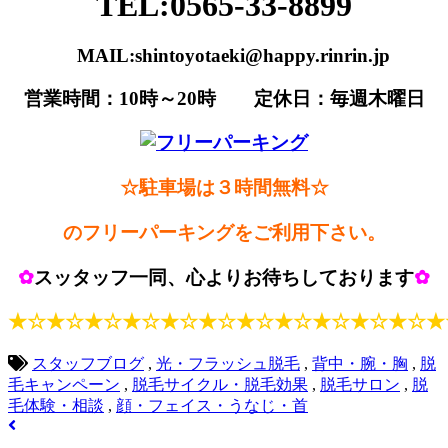
TEL:0565-33-8899
MAIL:shintoyotaeki@happy.rinrin.jp
営業時間：10時～20時 定休日：毎週木曜日
☆駐車場は３時間無料☆
のフリーパーキングをご利用下さい。
✿
スッタッフ一同、心よりお待ちしております
✿
★☆★☆★☆★☆★☆★☆★☆★☆★☆★☆★☆★
スタッフブログ
,
光・フラッシュ脱毛
,
背中・腕・胸
,
脱
毛キャンペーン
,
脱毛サイクル・脱毛効果
,
脱毛サロン
,
脱
毛体験・相談
,
顔・フェイス・うなじ・首