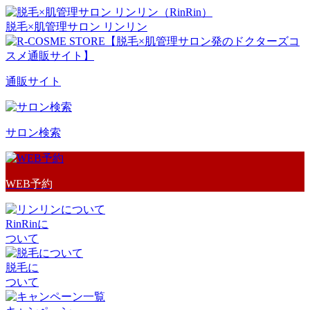
脱毛×肌管理サロン リンリン
通販サイト
サロン検索
WEB予約
RinRinに
ついて
脱毛に
ついて