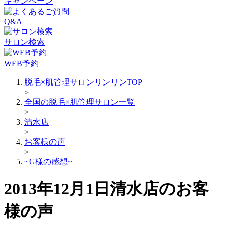
キャンペーン
Q&A
サロン検索
WEB予約
脱毛×肌管理サロンリンリンTOP
>
全国の脱毛×肌管理サロン一覧
>
清水店
>
お客様の声
>
~G様の感想~
2013年12月1日清水店のお客
様の声