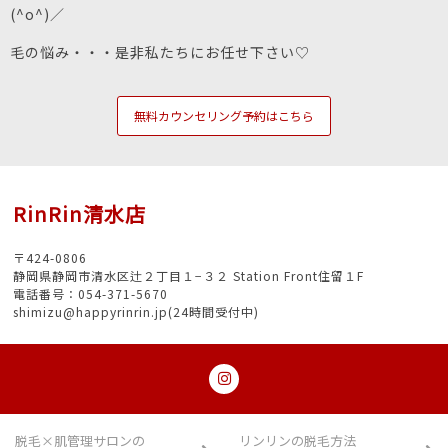
(^o^)／
毛の悩み・・・是非私たちにお任せ下さい♡
無料カウンセリング予約はこちら
RinRin清水店
〒424-0806
静岡県静岡市清水区辻２丁目１−３２ Station Front住留１F
電話番号：054-371-5670
shimizu@happyrinrin.jp(24時間受付中)
脱毛×肌管理サロンの
リンリンの脱毛方法