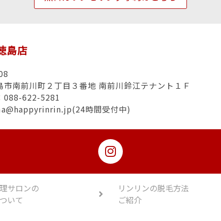
n徳島店
08
島市南前川町２丁目３番地 南前川鈴江テナント１Ｆ
88-622-5281
ma@happyrinrin.jp(24時間受付中)
理サロンの
リンリンの脱毛方法
ついて
ご紹介