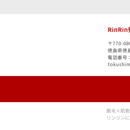
RinRi
〒770-08
徳島県徳
電話番号：0
tokushi
脱毛×肌管
リンリンに