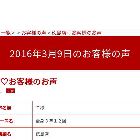
ン一覧
>
>
お客様の声
>
徳島店♡お客様のお声
2016年3月9日のお客様の声
店♡お客様のお声
9日
30代
お名前
Ｔ様
ース名
全身３年１２回
店舗名
徳島店