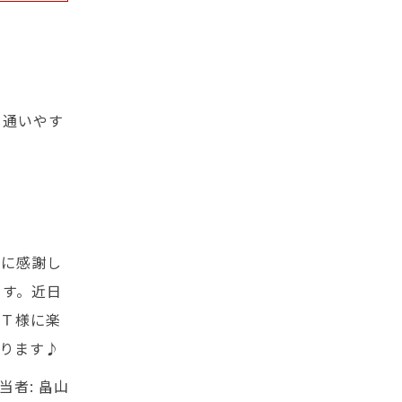
と通いやす
当に感謝し
ます。近日
。Ｔ様に楽
ります♪
当者: 畠山