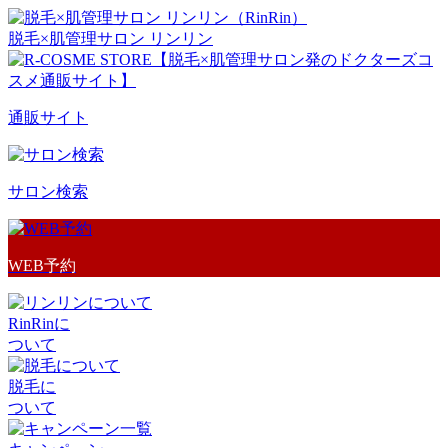
脱毛×肌管理サロン リンリン
通販サイト
サロン検索
WEB予約
RinRinに
ついて
脱毛に
ついて