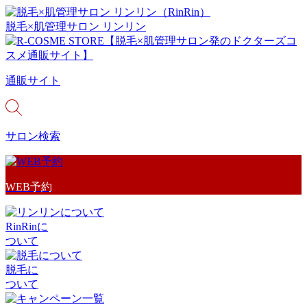
脱毛×肌管理サロン リンリン
通販サイト
サロン検索
WEB予約
RinRinに
ついて
脱毛に
ついて