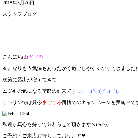
2018年3月26日
スタッフブログ
こんにちは
(*^_^*)
春になりもう気温もあったかく過ごしやすくなってきましたね(^
次第に露出が増えてきて、
ムダ毛の気になる季節の到来です
＼(゜ロ＼)(／ロ゜)／
リンリンでは只今
まごころ
価格でのキャンペーンを実施中で
私達が真心を持って関わらせて頂きます＼(^o^)／
ご予約・ご来店お待ちしております❤