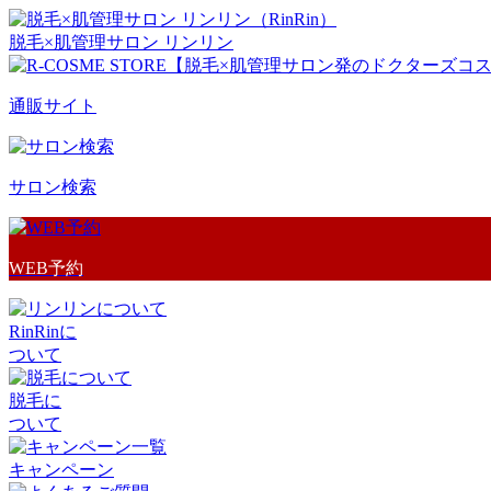
脱毛×肌管理サロン リンリン
通販サイト
サロン検索
WEB予約
RinRinに
ついて
脱毛に
ついて
キャンペーン