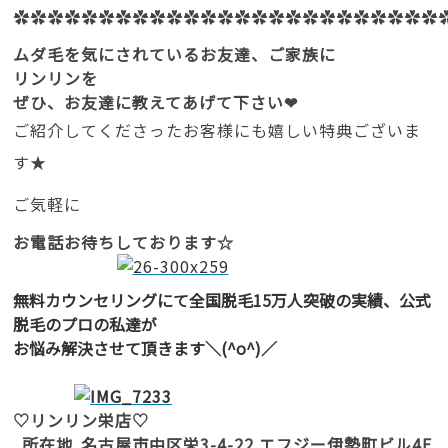
✿✿✿✿✿✿✿✿✿✿✿✿✿✿✿✿✿✿✿✿✿✿✿✿✿
ムダ毛を気にされているお友達、ご家族に
リンリンを
ぜひ、お友達に教えてあげて下さい❤
ご紹介してくださったお客様にも嬉しい特典ございま
す★
ご気軽に
お電話お待ちしております☆
無料カウンセリングにて全国脱毛15万人突破の実績、公式
脱毛のプロの私達が
お悩み解決させて頂きます＼(^o^)／
♡リンリン栄店♡
所在地
名古屋市中区栄3-4-22 エフジー伊勢町ビル4F