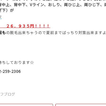
背中上、背中下、Vライン、おしり、両ひじ上、両ひじ下、
ざ下）が
 ２６．９３５円！！！！
回も
の脱毛出来ちゃうので夏前までばっちり対策出来ます
待ちしております☆
-259-2306
ッフブログ