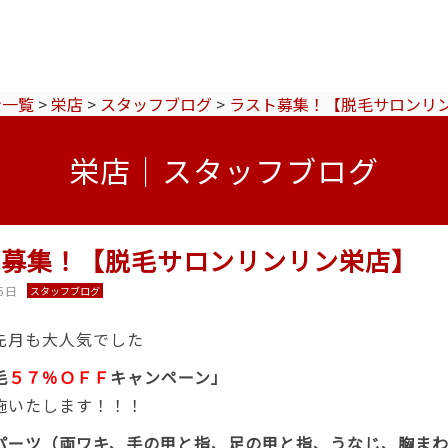
ン一覧
>
栄店
>
スタッフブログ
>
ラスト募集！【脱毛サロンリ
栄店｜スタッフブログ
ト募集！【脱毛サロンリンリン栄店】
5日
スタッフブログ
先月も大人気でした
毛
５７％ＯＦＦ
キャンペーン」
施いたします！！！
パーツ（両ワキ、手の甲と指、足の甲と指、うなじ、胸ま