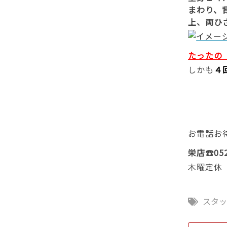
まわり、
上、両ひ
たったの
しかも
４
お電話お
栄店☎052
木曜定休
スタ