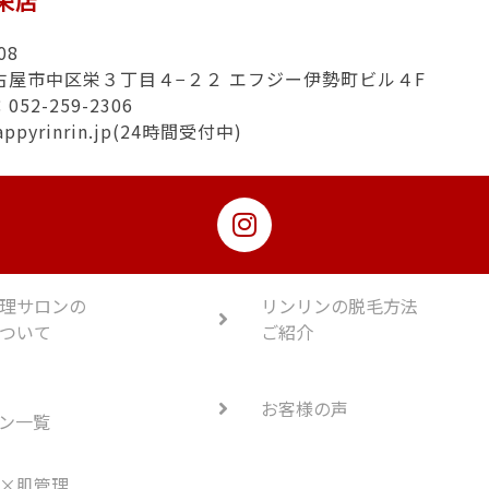
n栄店
08
古屋市中区栄３丁目４−２２ エフジー伊勢町ビル４F
52-259-2306
appyrinrin.jp(24時間受付中)
理サロンの
リンリンの脱毛方法
ついて
ご紹介
お客様の声
ン一覧
×肌管理