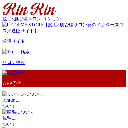
脱毛×肌管理サロン リンリン
通販サイト
サロン検索
WEB予約
RinRinに
ついて
脱毛に
ついて