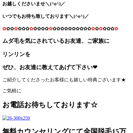
お越しくださいませ＼(^o^)／
いつでもお待ち致しております＼(^o^)／
✿
✿✿
✿
✿✿✿
✿
✿✿✿✿
✿
✿✿✿✿✿✿✿✿✿✿
✿
✿
✿
✿✿✿
✿
ムダ毛を気にされているお友達、ご家族に
リンリンを
ぜひ、お友達に教えてあげて下さい❤
ご紹介してくださったお客様にも嬉しい特典ございます★
ご気軽に
お電話お待ちしております☆
無料カウンセリングにて全国脱毛15万