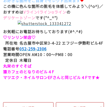
お好きな箇所をご自身でセレクト出来ます
❤
この機に色んな箇所の脱毛を体感してみよう＼(^o^)／
おすすめは
VラインIラインоライン
の
デリケートゾーン
です(*^_^*)
お気軽にお電話お待ちしております(#^.^#)
♡リンリン栄店♡
所在地
名古屋市中区栄3-4-22 エフジー伊勢町ビル4F
電話番号
052-259-2306
営業時間
OPEN AM10：00～PM8：00
定休日
木曜日
丸栄のすぐそば
猿カフェのとなりのビル４F
マツエク・ネイルサロンEFさんと同じビル４Fです★