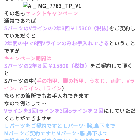
その名も
セレクトキャンペーン
通常であれば
SパーツのVラインの2年8回￥15800（税抜)
をご契約し
ていただくと
2年間の中で8回Vラインのみお手入れできる
ということ
ですが
キャンペーン期間は
Sパーツの2年８回￥15800（税抜）
をご契約して頂く
と
Sパーツの中(
手の指甲、脚の指甲、うなじ、両肘、Vラ
イン、оライン、Iライン
）
ならどの箇所でもお手入れできます
なので例として…
Vラインを3回Iラインを3回оラインを２回
にしていただ
くことができます❤
Ｌパーツをご契約ですとＬパーツ~脇,鼻下まで
Мパーツご契約ですとМパーツ~脇,鼻下まで