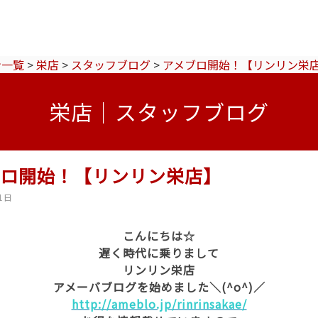
ン一覧
>
栄店
>
スタッフブログ
>
アメブロ開始！【リンリン栄
栄店｜スタッフブログ
ブロ開始！【リンリン栄店】
1日
こんにちは☆
遅く時代に乗りまして
リンリン栄店
アメーバブログを始めました＼(^o^)／
http://ameblo.jp/rinrinsakae/