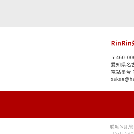
RinRi
〒460-00
愛知県名
電話番号：0
sakae@h
脱毛×肌管
リンリンに