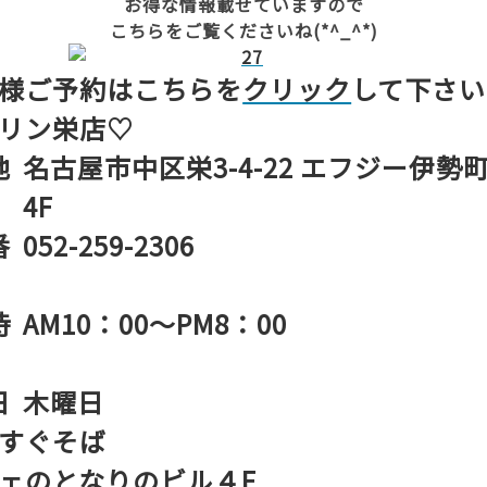
お得な情報載せていますので
こちらをご覧くださいね(*^_^*)
様ご予約はこちらを
クリック
して
下さい
リン栄店♡
地
名古屋市中区栄3-4-22 エフジー伊勢
4F
番
052-259-2306
時
AM10：00～PM8：00
日
木曜日
すぐそば
ェのとなりのビル４F