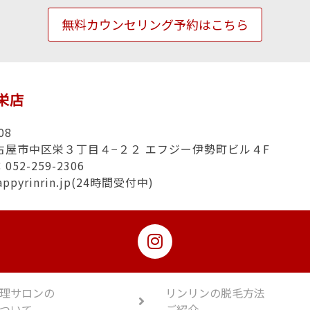
無料カウンセリング予約はこちら
n栄店
08
古屋市中区栄３丁目４−２２ エフジー伊勢町ビル４F
52-259-2306
appyrinrin.jp(24時間受付中)
理サロンの
リンリンの脱毛方法
ついて
ご紹介