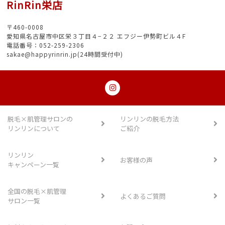
RinRin栄店
〒460-0008
愛知県名古屋市中区栄３丁目４−２２ エフジー伊勢町ビル４F
電話番号：052-259-2306
sakae@happyrinrin.jp(24時間受付中)
脱毛×肌管理サロンの
リンリンの脱毛方法
リンリンについて
ご紹介
リンリン
お客様の声
キャンペーン一覧
全国の脱毛×肌管理
よくあるご質問
サロン一覧