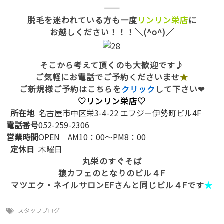
——
脱毛を迷われている方も一度
リンリン栄店
に
お越しください！！！＼(^o^)／
そこから考えて頂くのも大歓迎です♪
ご気軽にお電話でご予約くださいませ
★
ご新規様ご予約はこちらを
クリック
して下さい❤
♡リンリン栄店♡
所在地
名古屋市中区栄3-4-22 エフジー伊勢町ビル4F
電話番号
052-259-2306
営業時間
OPEN AM10：00～PM8：00
定休日
木曜日
丸栄のすぐそば
猿カフェのとなりのビル４F
マツエク・ネイルサロンEFさんと同じビル４Fです
★
スタッフブログ