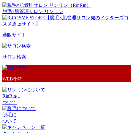
脱毛×肌管理サロン リンリン
通販サイト
サロン検索
WEB予約
RinRinに
ついて
脱毛に
ついて