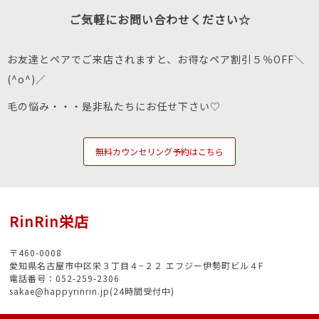
ご気軽にお問い合わせください☆
お友達とペアでご来店されますと、お得なペア割引５％OFF＼
(^o^)／
毛の悩み・・・是非私たちにお任せ下さい♡
無料カウンセリング予約はこちら
RinRin栄店
〒460-0008
愛知県名古屋市中区栄３丁目４−２２ エフジー伊勢町ビル４F
電話番号：052-259-2306
sakae@happyrinrin.jp(24時間受付中)