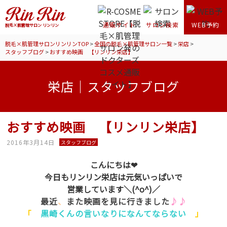
通販サイト
サロン検索
WEB予約
脱毛×肌管理サロン リンリン
脱毛×肌管理サロンリンリンTOP
>
全国の脱毛×肌管理サロン一覧
>
栄店
>
スタッフブログ
>
おすすめ映画 【リンリン栄店】
栄店｜スタッフブログ
おすすめ映画 【リンリン栄店】
2016年3月14日
スタッフブログ
こんにちは❤
今日もリンリン栄店は元気いっぱいで
営業しています＼(^o^)／
最近
、
また映画を見に行きました
♪♪
「
黒崎くんの言いなりになんてならない
」