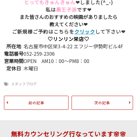
とってもきゅんきゅん
❤しました(^_-)
私は
黒王子派
です❤
また皆さんのおすすめの映画がありましたら
教えてください❤
ご新規様ご予約はこちらを
クリック
して下さい❤
♡リンリン栄店♡
所在地
名古屋市中区栄3-4-22 エフジー伊勢町ビル4F
電話番号
052-259-2306
営業時間
OPEN AM10：00～PM8：00
定休日
木曜日
スタッフブログ
前の記事
次の記事
無料カウンセリング行なっています🌸🌸