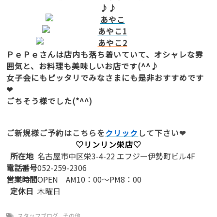
ＰｅＰｅさんは店内も落ち着いていて、オシャレな雰
囲気と、お料理も美味しいお店です(^^♪
女子会にもピッタリでみなさまにも是非おすすめです
❤
ごちそう様でした(*^^)
ご新規様ご予約はこちらを
クリック
して下さい❤
♡リンリン栄店♡
所在地
名古屋市中区栄3-4-22 エフジー伊勢町ビル4F
電話番号
052-259-2306
営業時間
OPEN AM10：00～PM8：00
定休日
木曜日
スタッフブログ
,
その他