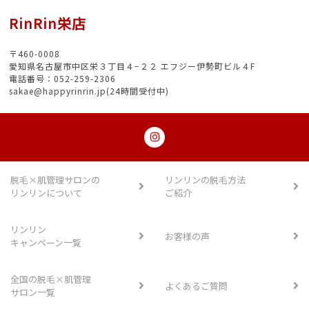
RinRin栄店
〒460-0008
愛知県名古屋市中区栄３丁目４−２２ エフジー伊勢町ビル４F
電話番号：052-259-2306
sakae@happyrinrin.jp(24時間受付中)
脱毛×肌管理サロンの
リンリンの脱毛方法
リンリンについて
ご紹介
リンリン
お客様の声
キャンペーン一覧
全国の脱毛×肌管理
よくあるご質問
サロン一覧