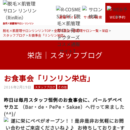
通販サイト
サロン検索
WEB予約
脱毛×肌管理サロン リンリン
脱毛×肌管理サロンリンリンTOP
>
全国の脱毛×肌管理サロン一覧
>
栄店
>
スタッフブログ
>
お食事会「リンリン栄店」
栄店｜スタッフブログ
お食事会「リンリン栄店」
2016年2月19日
スタッフブログ
その他
昨日は毎月スタッフ恒例のお食事会に、バールデペペ
サカエ
（Bar・de・PePe・Sakae）へ行って来ました
(^^)/